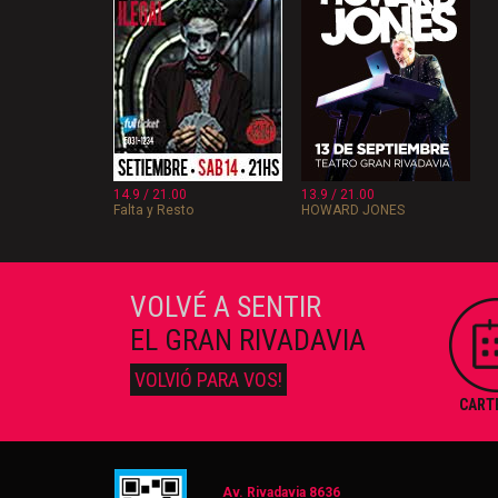
14.9 / 21.00
13.9 / 21.00
Falta y Resto
HOWARD JONES
VOLVÉ A SENTIR
EL GRAN RIVADAVIA
VOLVIÓ PARA VOS!
CART
Av. Rivadavia 8636