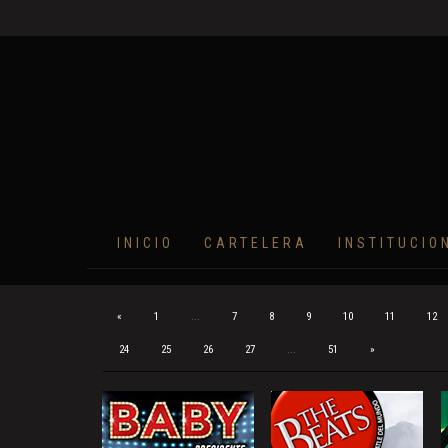
INICIO
CARTELERA
INSTITUCIO
«
1
...
7
8
9
10
11
12
24
25
26
27
...
51
»