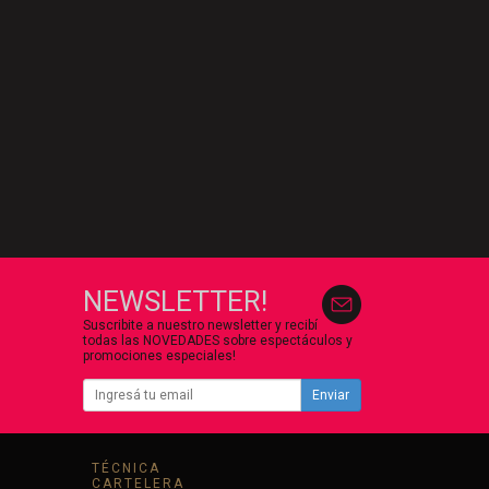
NEWSLETTER!
Suscribite a nuestro newsletter y recibí
todas las NOVEDADES sobre espectáculos y
promociones especiales!
Enviar
TÉCNICA
CARTELERA