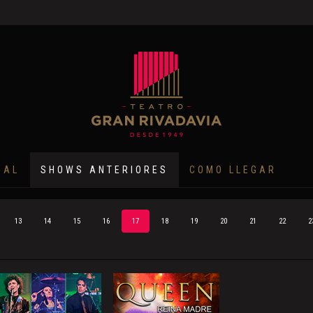
NAL
SHOWS ANTERIORES
COMO LLEGAR
13
14
15
16
17
18
19
20
21
22
2