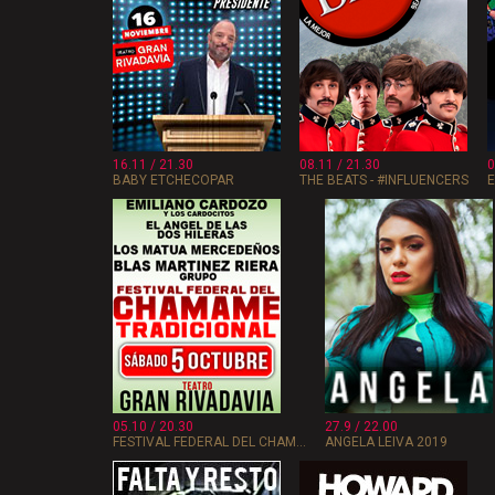
16.11 / 21.30
08.11 / 21.30
0
BABY ETCHECOPAR
THE BEATS - #INFLUENCERS
E
05.10 / 20.30
27.9 / 22.00
FESTIVAL FEDERAL DEL CHAM...
ANGELA LEIVA 2019