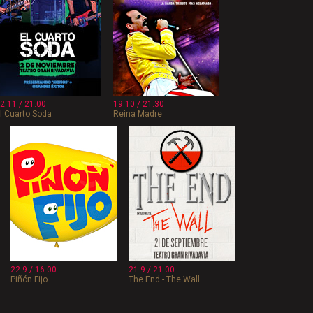
2.11 / 21.00
19.10 / 21.30
l Cuarto Soda
Reina Madre
22.9 / 16.00
21.9 / 21.00
Piñón Fijo
The End - The Wall