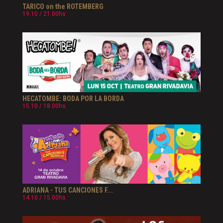
TARICO on the ROTEMBERG
19.10 / 21.00hs
HECATOMBE: BODA POR LA BORDA
15.10 / 18.00hs
ADRIANA - TUS CANCIONES F...
14.10 / 15.00hs