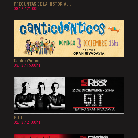
PREGUNTAS DE LA HISTORIA ...
08.12 / 21.00hs
Canticu?nticos
03.12 / 15.00hs
G.I.T.
02.12 / 21.00hs