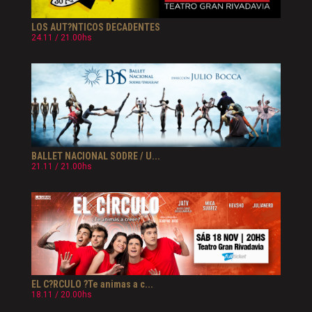
LOS AUT?NTICOS DECADENTES
24.11 / 21.00hs
BALLET NACIONAL SODRE / U...
21.11 / 21.00hs
EL C?RCULO ?Te animas a c...
18.11 / 20.00hs