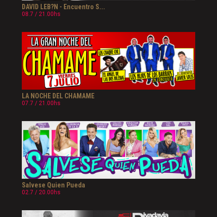
DAVID LEB?N - Encuentro S...
08.7 / 21.00hs
LA NOCHE DEL CHAMAME
07.7 / 21.00hs
Salvese Quien Pueda
02.7 / 20.00hs