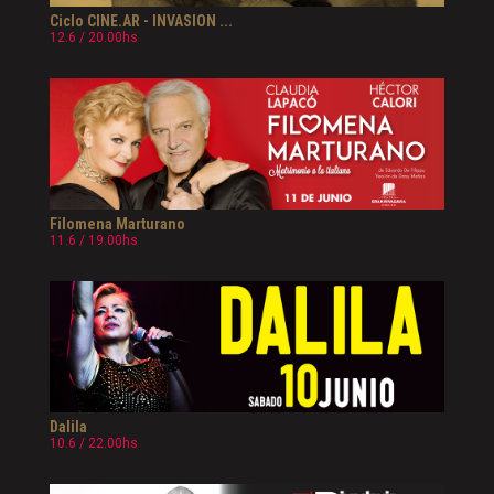
Ciclo CINE.AR - INVASION ...
12.6 / 20.00hs
Filomena Marturano
11.6 / 19.00hs
Dalila
10.6 / 22.00hs