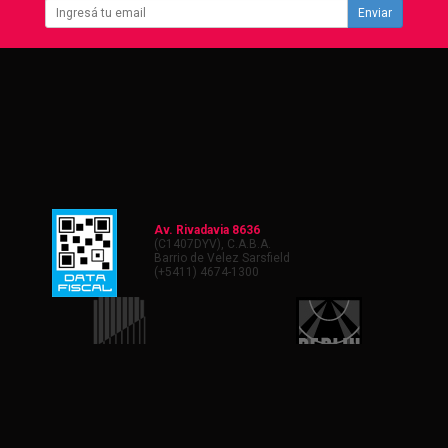
Enviar
Av. Rivadavia 8636
(C1407DYV), C.A.B.A.
Barrio de Velez Sarsfield
(+5411) 4674-1300