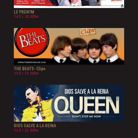
LE PREN?M
14.5 / 20.30hs
THE BEATS- Clips
13.5 / 21.30hs
DIOS SALVE A LA REINA
12.5 / 21.30hs