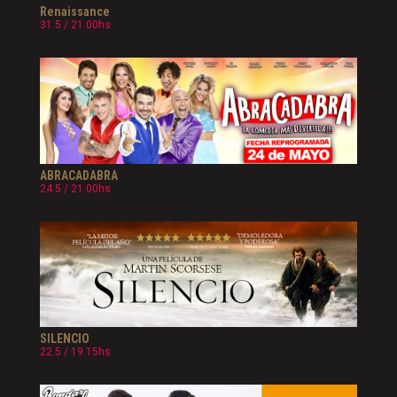
Renaissance
31.5 / 21.00hs
ABRACADABRA
24.5 / 21.00hs
SILENCIO
22.5 / 19.15hs