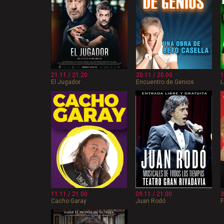
21.11 / 21.20
20.11 / 20.00
1
El Jugador
Encuentro de Genios
L
11.11 / 21.00
09.11 / 21.00
3
Cacho Garay
Juan Rodó