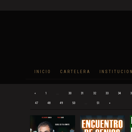
INICIO
CARTELERA
INSTITUCIO
«
1
...
30
31
32
33
34
3
47
48
49
50
...
51
»