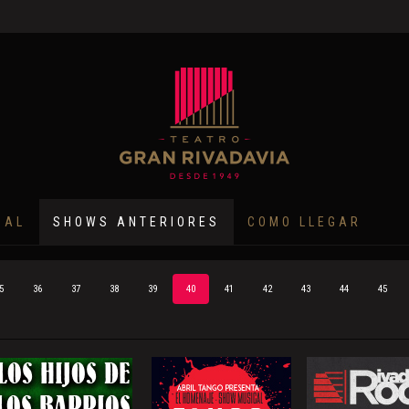
NAL
SHOWS ANTERIORES
COMO LLEGAR
5
36
37
38
39
40
41
42
43
44
45