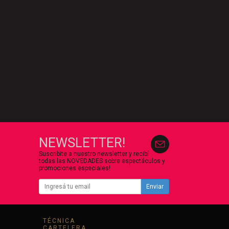
NEWSLETTER!
Suscribite a nuestro newsletter y recibí
todas las NOVEDADES sobre espectáculos y
promociones especiales!
Enviar
TÉCNICA
CARTELERA