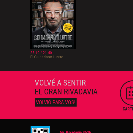
28.10 / 21.40
El Ciudadano Ilustre
VOLVÉ A SENTIR
EL GRAN RIVADAVIA
VOLVIÓ PARA VOS!
CART
Av. Rivadavia 8636