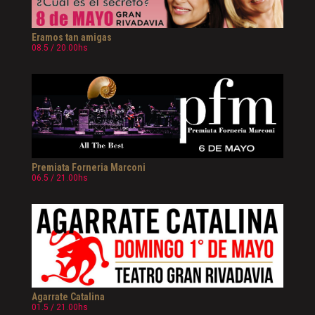
Eramos tan amigas
08.5 / 20.00hs
Premiata Forneria Marconi
06.5 / 21.00hs
Agarrate Catalina
01.5 / 21.00hs