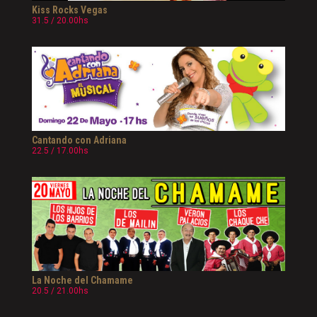
Kiss Rocks Vegas
31.5 / 20.00hs
Cantando con Adriana
22.5 / 17.00hs
La Noche del Chamame
20.5 / 21.00hs