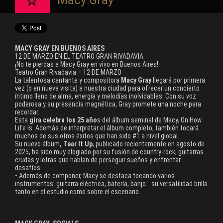
Macy Gray
MACY GRAY EN BUENOS AIRES
12 DE MARZO EN EL TEATRO GRAN RIVADAVIA
¡No te pierdas a Macy Gray en vivo en Buenos Aires!
Teatro Gran Rivadavia – 12 DE MARZO
La talentosa cantante y compositora
Macy Gray
llegará por primera
vez (o en nueva visita) a nuestra ciudad para ofrecer un concierto
íntimo lleno de alma, energía y melodías inolvidables. Con su voz
poderosa y su presencia magnética, Gray promete una noche para
recordar.
Esta
gira celebra los 25 año
s del álbum seminal de Macy, On How
Life Is. Además de interpretar el álbum completo, también tocará
muchos de sus otros éxitos que han sido #1 a nivel global.
Su nuevo álbum
, Tear It Up
, publicado recientemente en agosto de
2025, ha sido muy elogiado por su fusión de country-rock, guitarras
crudas y letras que hablan de perseguir sueños y enfrentar
desafíos.
• Además de componer, Macy se destaca tocando varios
instrumentos: guitarra eléctrica, batería, banjo… su versatilidad brilla
tanto en el estudio como sobre el escenario.