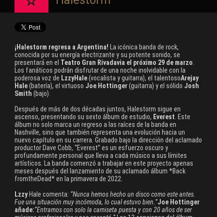
Halestorm
¡Halestorm regresa a Argentina!
La icónica banda de rock,
conocida por su energía electrizante y su potente sonido, se
presentará en el
Teatro Gran Rivadavia el próximo 29 de marzo
.
Los fanáticos podrán disfrutar de una noche inolvidable con la
poderosa voz de
LzzyHale
(vocalista y guitarra), el talentoso
Arejay
Hale
(batería), el virtuoso
Joe Hottinger
(guitarra) y el sólido
Josh
Smith
(bajo).
Después de más de dos décadas juntos, Halestorm sigue en
ascenso, presentando su sexto álbum de estudio,
Everest
. Este
álbum no solo marca un regreso a las raíces de la banda en
Nashville, sino que también representa una evolución hacia un
nuevo capítulo en su carrera. Grabado bajo la dirección del aclamado
productor Dave Cobb, “Everest” es un esfuerzo oscuro y
profundamente personal que lleva a cada músico a sus límites
artísticos. La banda comenzó a trabajar en este proyecto apenas
meses después del lanzamiento de su aclamado álbum *Back
fromtheDead* en la primavera de 2022.
Lzzy
Hale comenta:
“Nunca hemos hecho un disco como este antes.
Fue una situación muy incómoda, lo cual estuvo bien.”
Joe Hottinger
añade:
“Entramos con solo la camiseta puesta y con 20 años de ser