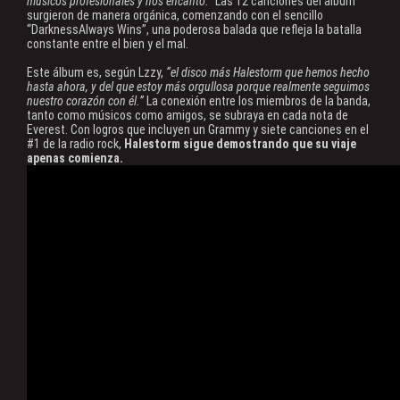
músicos profesionales y nos encantó.”
Las 12 canciones del álbum
surgieron de manera orgánica, comenzando con el sencillo
“DarknessAlways Wins”, una poderosa balada que refleja la batalla
constante entre el bien y el mal.
Este álbum es, según Lzzy,
“el disco más Halestorm que hemos hecho
hasta ahora, y del que estoy más orgullosa porque realmente seguimos
nuestro corazón con él.”
La conexión entre los miembros de la banda,
tanto como músicos como amigos, se subraya en cada nota de
Everest. Con logros que incluyen un Grammy y siete canciones en el
#1 de la radio rock,
Halestorm sigue demostrando que su viaje
apenas comienza.