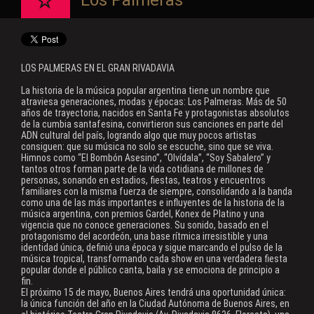
Los Palmeras
LOS PALMERAS EN EL GRAN RIVADAVIA
La historia de la música popular argentina tiene un nombre que
atraviesa generaciones, modas y épocas: Los Palmeras. Más de 50
años de trayectoria, nacidos en Santa Fe y protagonistas absolutos
de la cumbia santafesina, convirtieron sus canciones en parte del
ADN cultural del país, logrando algo que muy pocos artistas
consiguen: que su música no solo se escuche, sino que se viva.
Himnos como “El Bombón Asesino”, “Olvídala”, “Soy Sabalero” y
tantos otros forman parte de la vida cotidiana de millones de
personas, sonando en estadios, fiestas, teatros y encuentros
familiares con la misma fuerza de siempre, consolidando a la banda
como una de las más importantes e influyentes de la historia de la
música argentina, con premios Gardel, Konex de Platino y una
vigencia que no conoce generaciones. Su sonido, basado en el
protagonismo del acordeón, una base rítmica irresistible y una
identidad única, definió una época y sigue marcando el pulso de la
música tropical, transformando cada show en una verdadera fiesta
popular donde el público canta, baila y se emociona de principio a
fin.
El próximo 15 de mayo, Buenos Aires tendrá una oportunidad única:
la única función del año en la Ciudad Autónoma de Buenos Aires, en