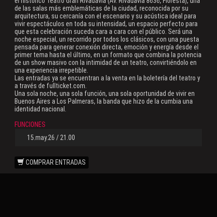
el histórico Teatro Gran Rivadavia (Av. Rivadavia 8636, Floresta), una
de las salas más emblemáticas de la ciudad, reconocida por su
arquitectura, su cercanía con el escenario y su acústica ideal para
vivir espectáculos en toda su intensidad, un espacio perfecto para
que esta celebración suceda cara a cara con el público. Será una
noche especial, un recorrido por todos los clásicos, con una puesta
pensada para generar conexión directa, emoción y energía desde el
primer tema hasta el último, en un formato que combina la potencia
de un show masivo con la intimidad de un teatro, convirtiéndolo en
una experiencia irrepetible.
Las entradas ya se encuentran a la venta en la boletería del teatro y
a través de fullticket.com.
Una sola noche, una sola función, una sola oportunidad de vivir en
Buenos Aires a Los Palmeras, la banda que hizo de la cumbia una
identidad nacional.
FUNCIONES
15.may.26 / 21.00
COMPRAR ENTRADAS